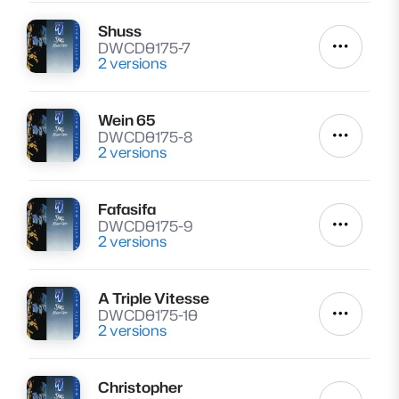
Shuss
Lire
DWCD0175-7
Autres a
2 versions
Wein 65
Lire
DWCD0175-8
Autres a
2 versions
Fafasifa
Lire
DWCD0175-9
Autres a
2 versions
A Triple Vitesse
Lire
DWCD0175-10
Autres a
2 versions
Christopher
Lire