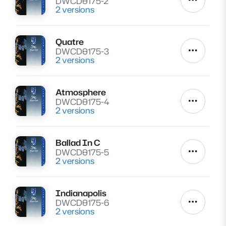
DWCD0175-2
Autres a
2 versions
Quatre
Lire
DWCD0175-3
Autres a
2 versions
Atmosphere
Lire
DWCD0175-4
Autres a
2 versions
Ballad In C
Lire
DWCD0175-5
Autres a
2 versions
Indianapolis
Lire
DWCD0175-6
Autres a
2 versions