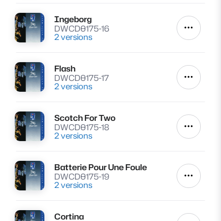
Ingeborg
Lire
DWCD0175-16
Autres a
2 versions
Flash
Lire
DWCD0175-17
Autres a
2 versions
Scotch For Two
Lire
DWCD0175-18
Autres a
2 versions
Batterie Pour Une Foule
Lire
DWCD0175-19
Autres a
2 versions
Cortina
Lire