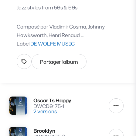
Jazz styles from 50s & 60s
Composé par
Vladimir Cosma, Johnny
Hawksworth, Henri Renaud ...
Label
DE WOLFE MUSIC
Partager l'album
Afficher les tags
Oscar Is Happy
Lire
DWCD0175-1
Autres a
2 versions
Brooklyn
Lire