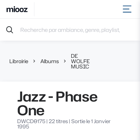
Ouvr
Accueil
Recherche par ambiance, genre, playlist, référence et 
Musiques
Labels
Albums
DE
Playlists
Librairie
Albums
WOLFE
Jazz - Phase On
MUSIC
Contact
Recevoir une sélection
Connexion
Jazz - Phase
One
DWCD0175
|
22 titres
|
Sortie le 1 Janvier
1995