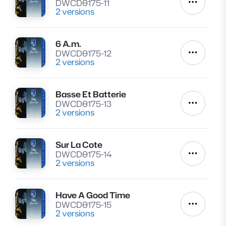
DWCD0175-11
Autres a
2 versions
6 A.m.
Lire
DWCD0175-12
Autres a
2 versions
Basse Et Batterie
Lire
DWCD0175-13
Autres a
2 versions
Sur La Cote
Lire
DWCD0175-14
Autres a
2 versions
Have A Good Time
Lire
DWCD0175-15
Autres a
2 versions