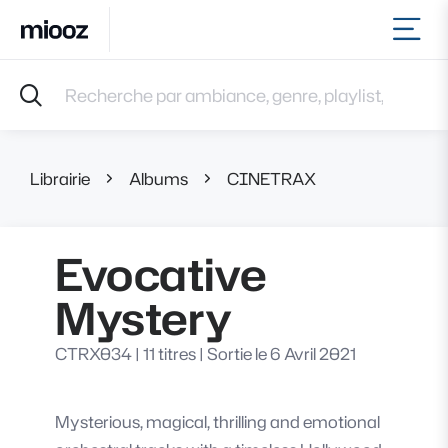
Ouvr
Accueil
Recherche par ambiance, genre, playlist, référence et 
Musiques
Labels
Albums
Librairie
Albums
CINETRAX
Evocative M
Playlists
Contact
Recevoir une sélection
Evocative
Connexion
Mystery
CTRX034
|
11 titres
|
Sortie le 6 Avril 2021
Mysterious, magical, thrilling and emotional