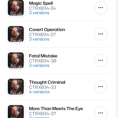
Magic Spell
Lire
CTRX034-24
Autres a
3 versions
Covert Operation
Lire
CTRX034-27
Autres a
3 versions
Fatal Mistake
Lire
CTRX034-30
Autres a
3 versions
Thought Criminal
Lire
CTRX034-33
Autres a
4 versions
More Than Meets The Eye
Lire
CTRX034-37
Autres a
3 versions