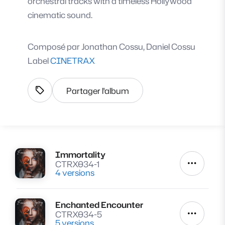
orchestral tracks with a timeless Hollywood
cinematic sound.
Composé par
Jonathan Cossu, Daniel Cossu
Label
CINETRAX
Partager l'album
Afficher les tags
Immortality
Lire
CTRX034-1
Autres a
4 versions
Enchanted Encounter
Lire
CTRX034-5
Autres a
5 versions