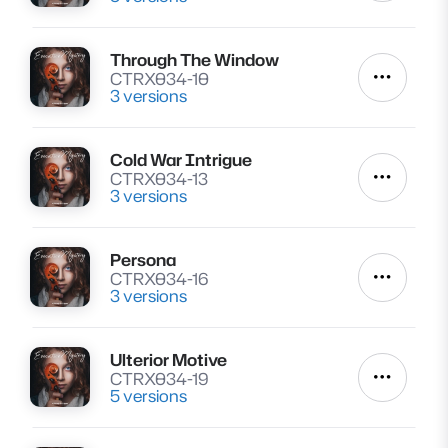
Through The Window
Lire
CTRX034-10
Autres a
3 versions
Cold War Intrigue
Lire
CTRX034-13
Autres a
3 versions
Persona
Lire
CTRX034-16
Autres a
3 versions
Ulterior Motive
Lire
CTRX034-19
Autres a
5 versions