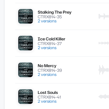
Stalking The Prey
Lire
CTRX014-35
2 versions
Ice Cold Killer
Lire
CTRX014-37
2 versions
No Mercy
Lire
CTRX014-39
2 versions
Lost Souls
Lire
CTRX014-41
2 versions