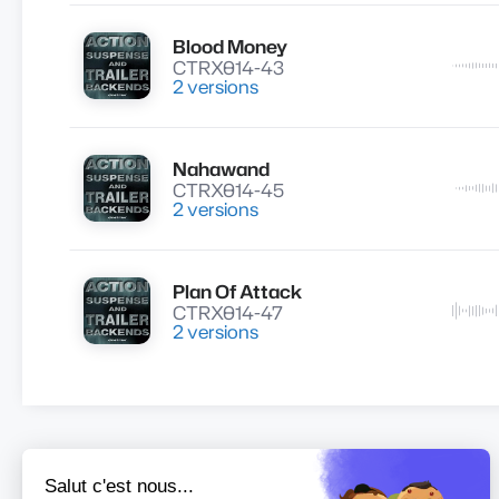
Blood Money
Lire
CTRX014-43
2 versions
Nahawand
Lire
CTRX014-45
2 versions
Plan Of Attack
Lire
CTRX014-47
2 versions