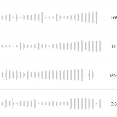
1:0
1:
0:4
2: