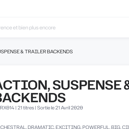
 et bien plus encore
USPENSE & TRAILER BACKENDS
ACTION, SUSPENSE 
BACKENDS
RX014
|
21 titres
|
Sortie le 21 Avril 2020
CHESTRAL, DRAMATIC, EXCITING, POWERFUL, BIG, C