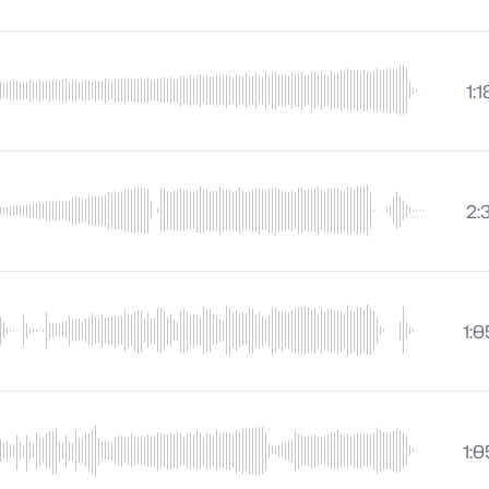
1:1
2:
1:0
1:0