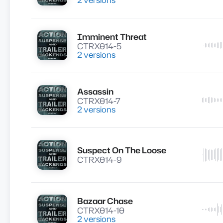
Imminent Threat
Lire
CTRX014-5
2 versions
Assassin
Lire
CTRX014-7
2 versions
Suspect On The Loose
Lire
CTRX014-9
Bazaar Chase
Lire
CTRX014-10
2 versions