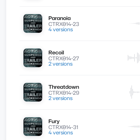
Paranoia
Lire
CTRX014-23
4 versions
Recoil
Lire
CTRX014-27
2 versions
Threatdown
Lire
CTRX014-29
2 versions
Fury
Lire
CTRX014-31
4 versions