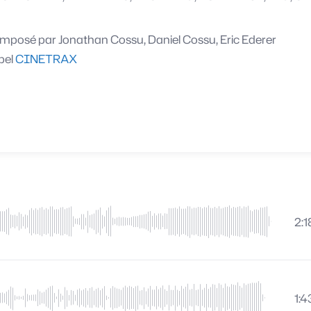
mposé par
Jonathan Cossu, Daniel Cossu, Eric Ederer
bel
CINETRAX
2:1
1:4