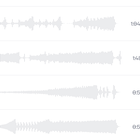
1:0
1:4
0:
0: