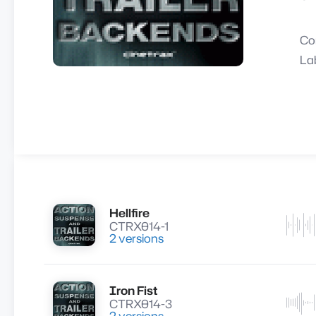
Co
La
Hellfire
Lire
CTRX014-1
2 versions
Iron Fist
Lire
CTRX014-3
2 versions