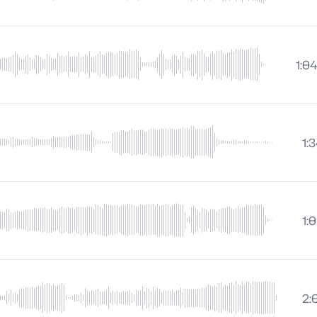
1:0
1:
1:
2: