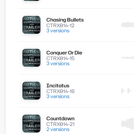
Chasing Bullets
Lire
CTRX014-12
3 versions
Conquer Or Die
Lire
CTRX014-15
3 versions
Incitatus
Lire
CTRX014-18
3 versions
Countdown
Lire
CTRX014-21
2 versions