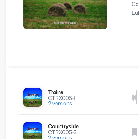
Co
La
Trains
Lire
CTRX005-1
2 versions
Countryside
Lire
CTRX005-2
2 versions