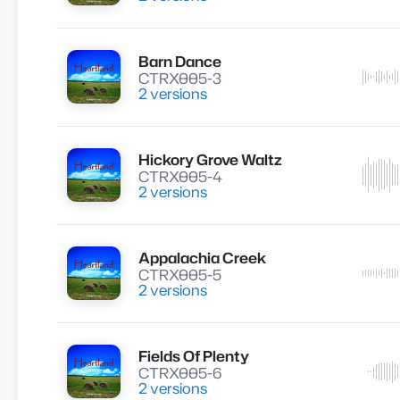
Barn Dance
Lire
CTRX005-3
2 versions
Hickory Grove Waltz
Lire
CTRX005-4
2 versions
Appalachia Creek
Lire
CTRX005-5
2 versions
Fields Of Plenty
Lire
CTRX005-6
2 versions