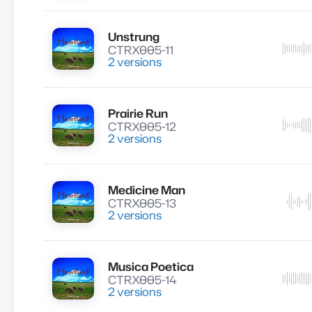
Unstrung
Lire
CTRX005-11
2 versions
Prairie Run
Lire
CTRX005-12
2 versions
Medicine Man
Lire
CTRX005-13
2 versions
Musica Poetica
Lire
CTRX005-14
2 versions