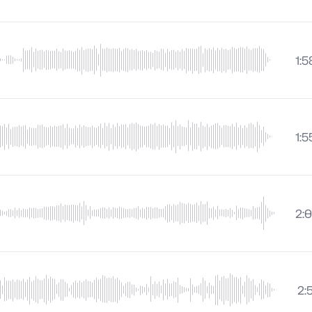
1:5
1:5
2:
2: