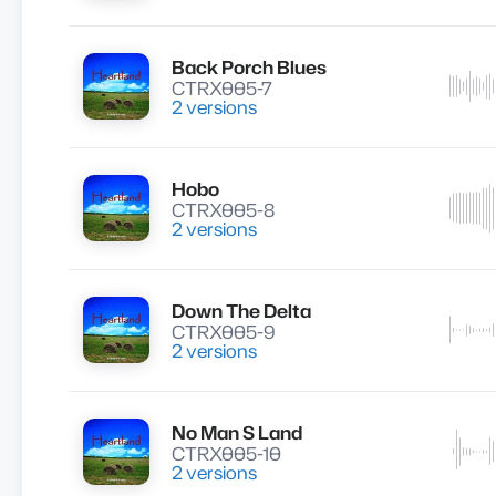
Back Porch Blues
Lire
CTRX005-7
2 versions
Hobo
Lire
CTRX005-8
2 versions
Down The Delta
Lire
CTRX005-9
2 versions
No Man S Land
Lire
CTRX005-10
2 versions