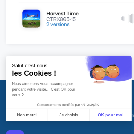
Harvest Time
Lire
CTRX005-15
2 versions
© Musique & Music
2026
-
Conditions générales d'utilisat