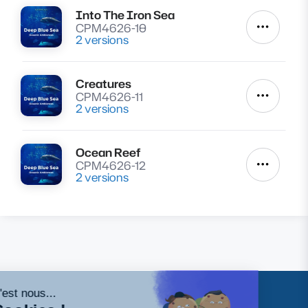
Into The Iron Sea
Lire
CPM4626-10
Autres a
2 versions
Creatures
Lire
CPM4626-11
Autres a
2 versions
Ocean Reef
Lire
CPM4626-12
Autres a
2 versions