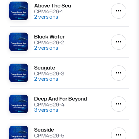
Above The Sea
Lire
CPM4626-1
Autres a
2 versions
Black Water
Lire
CPM4626-2
Autres a
2 versions
Seagate
Lire
CPM4626-3
Autres a
2 versions
Deep And Far Beyond
Lire
CPM4626-4
Autres a
3 versions
Seaside
Lire
CPM4626-5
Autres a