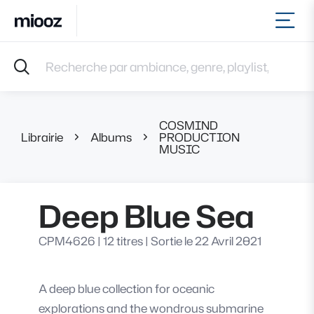
Ouvr
Accueil
Recherche par ambiance, genre, playlist, référence et 
Musiques
Labels
Albums
COSMIND
Playlists
Librairie
Albums
PRODUCTION
Deep Bl
MUSIC
Contact
Recevoir une sélection
Connexion
Deep Blue Sea
CPM4626
|
12 titres
|
Sortie le 22 Avril 2021
A deep blue collection for oceanic
explorations and the wondrous submarine