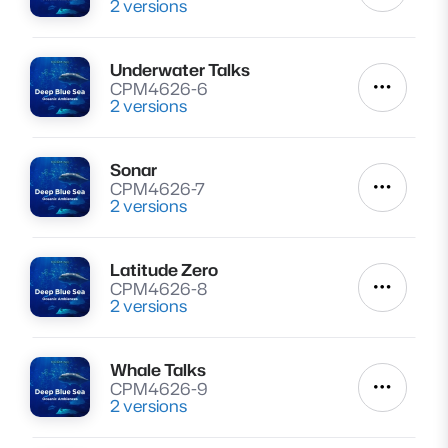
2 versions
Underwater Talks
Lire
CPM4626-6
Autres a
2 versions
Sonar
Lire
CPM4626-7
Autres a
2 versions
Latitude Zero
Lire
CPM4626-8
Autres a
2 versions
Whale Talks
Lire
CPM4626-9
Autres a
2 versions