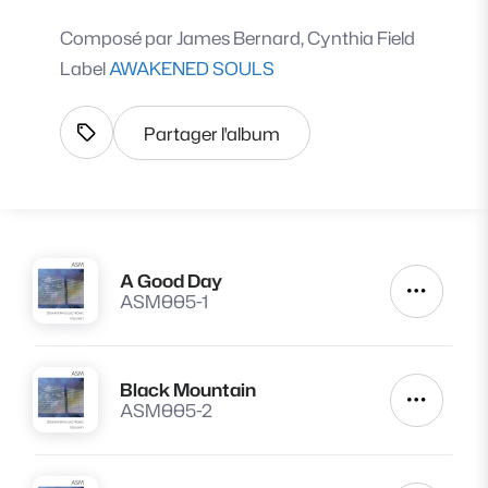
Composé par
James Bernard, Cynthia Field
Label
AWAKENED SOULS
Partager l'album
Afficher les tags
A Good Day
Lire
Autres a
ASM005-1
Black Mountain
Lire
Autres a
ASM005-2