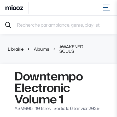
Ouvr
Accueil
Recherche par ambiance, genre, playlist, référence et 
Musiques
Labels
Albums
AWAKENED
Playlists
Librairie
Albums
Downtempo 
SOULS
Contact
Recevoir une sélection
Downtempo
Connexion
Electronic
Volume 1
ASM005
|
10 titres
|
Sortie le 6 Janvier 2020