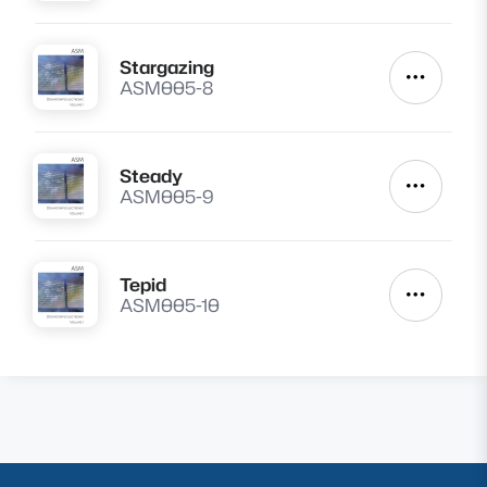
Stargazing
Lire
Autres a
ASM005-8
Steady
Lire
Autres a
ASM005-9
Tepid
Lire
Autres a
ASM005-10