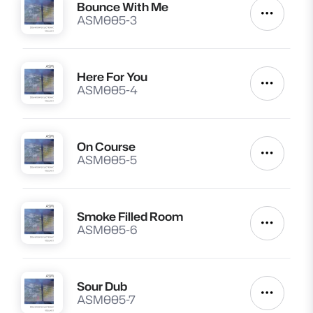
Bounce With Me
Lire
Autres a
ASM005-3
Here For You
Lire
Autres a
ASM005-4
On Course
Lire
Autres a
ASM005-5
Smoke Filled Room
Lire
Autres a
ASM005-6
Sour Dub
Lire
Autres a
ASM005-7