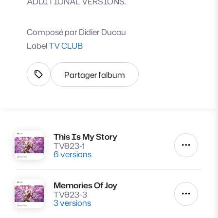
ADDITIONAL VERSIONS.
Composé par
Didier Ducau
Label
TV CLUB
Partager l'album
Afficher les tags
This Is My Story
Lire
TV023-1
Autres a
6 versions
Memories Of Joy
Lire
TV023-3
Autres a
3 versions