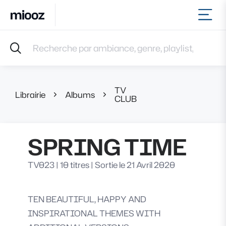
Ouvr
Accueil
Recherche par ambiance, genre, playlist, référence et 
Musiques
Labels
Albums
TV
Playlists
Librairie
Albums
SPRING TIME
CLUB
Contact
Recevoir une sélection
SPRING TIME
Connexion
TV023
|
10 titres
|
Sortie le 21 Avril 2020
TEN BEAUTIFUL, HAPPY AND
INSPIRATIONAL THEMES WITH