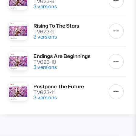
TV023-8
Autres a
3 versions
Rising To The Stars
Lire
TV023-9
Autres a
3 versions
Endings Are Beginnings
Lire
TV023-10
Autres a
3 versions
Postpone The Future
Lire
TV023-11
Autres a
3 versions