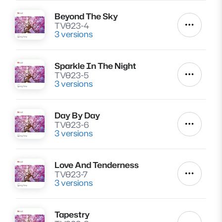
Beyond The Sky
Lire
TV023-4
Autres a
3 versions
Sparkle In The Night
Lire
TV023-5
Autres a
3 versions
Day By Day
Lire
TV023-6
Autres a
3 versions
Love And Tenderness
Lire
TV023-7
Autres a
3 versions
Tapestry
Lire